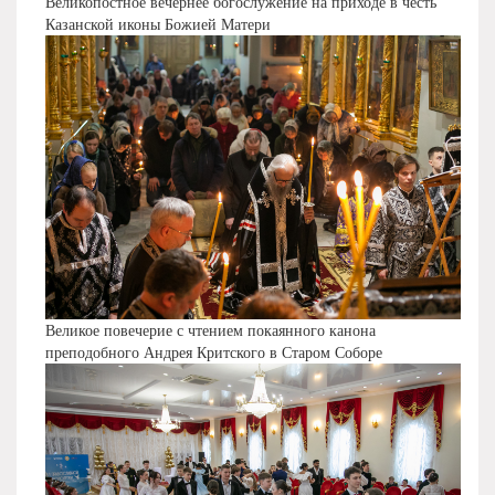
Великопостное вечернее богослужение на приходе в честь
Казанской иконы Божией Матери
Великое повечерие с чтением покаянного канона
преподобного Андрея Критского в Старом Соборе