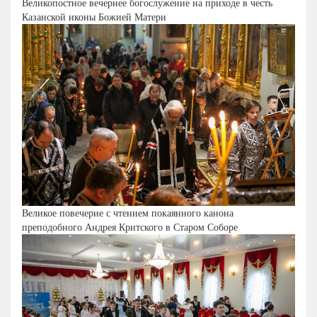
Великопостное вечернее богослужение на приходе в честь
Казанской иконы Божией Матери
Великое повечерие с чтением покаянного канона
преподобного Андрея Критского в Старом Соборе