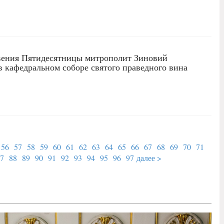
вения Пятидесятницы митрополит Зиновий
 кафедральном соборе святого праведного вина
56
57
58
59
60
61
62
63
64
65
66
67
68
69
70
71
7
88
89
90
91
92
93
94
95
96
97
далее >