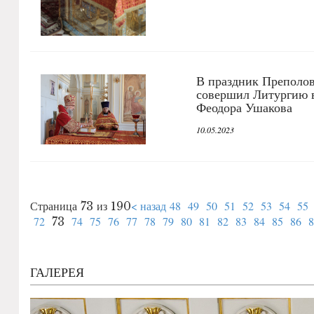
В праздник Преполо
совершил Литургию в
Феодора Ушакова
10.05.2023
< назад
48
49
50
51
52
53
54
55
Страница 73 из 190
72
74
75
76
77
78
79
80
81
82
83
84
85
86
8
73
ГАЛЕРЕЯ