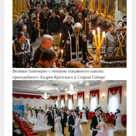
Великое повечерие с чтением покаянного канона
преподобного Андрея Критского в Старом Соборе