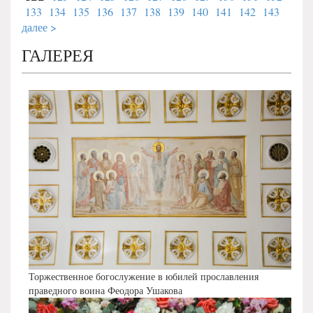
133
134
135
136
137
138
139
140
141
142
143
далее >
ГАЛЕРЕЯ
Торжественное богослужение в юбилей прославления
праведного воина Феодора Ушакова