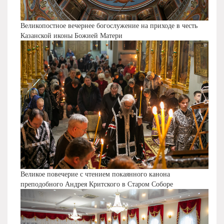
Великопостное вечернее богослужение на приходе в честь
Казанской иконы Божией Матери
Великое повечерие с чтением покаянного канона
преподобного Андрея Критского в Старом Соборе