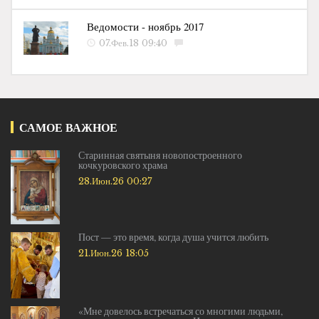
Ведомости - ноябрь 2017
07.Фев.18 09:40
САМОЕ ВАЖНОЕ
Старинная святыня новопостроенного
кочкуровского храма
28.Июн.26 00:27
Пост — это время, когда душа учится любить
21.Июн.26 18:05
«Мне довелось встречаться со многими людьми,