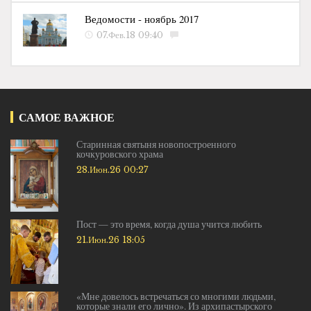
Ведомости - ноябрь 2017
07.Фев.18 09:40
САМОЕ ВАЖНОЕ
Старинная святыня новопостроенного
кочкуровского храма
28.Июн.26 00:27
Пост — это время, когда душа учится любить
21.Июн.26 18:05
«Мне довелось встречаться со многими людьми,
которые знали его лично». Из архипастырского