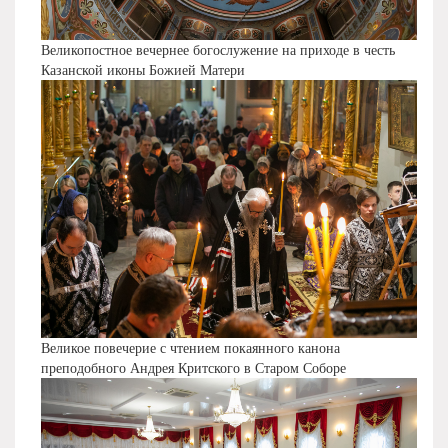
Великопостное вечернее богослужение на приходе в честь
Казанской иконы Божией Матери
Великое повечерие с чтением покаянного канона
преподобного Андрея Критского в Старом Соборе