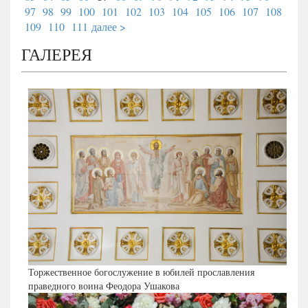
97
98
99
100
101
102
103
104
105
106
107
108
109
110
111
далее >
ГАЛЕРЕЯ
Торжественное богослужение в юбилей прославления
праведного воина Феодора Ушакова