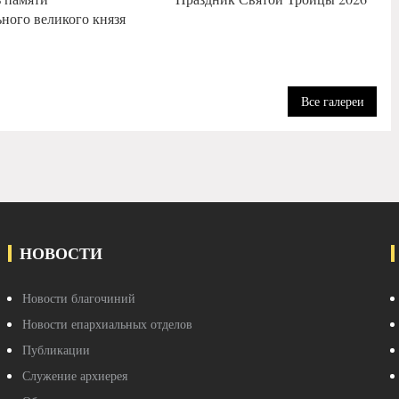
ного великого князя
Все галереи
НОВОСТИ
Новости благочиний
Новости епархиальных отделов
Публикации
Служение архиерея