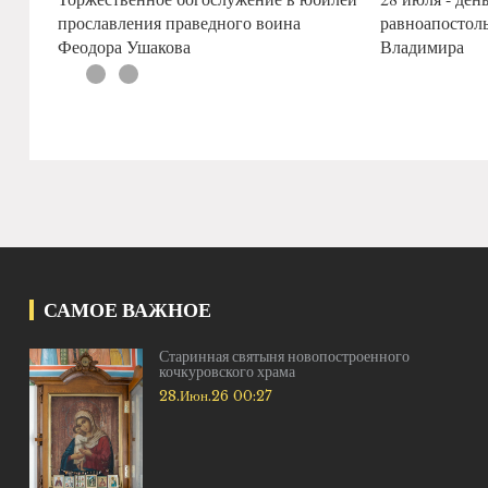
прославления праведного воина
равноапостоль
Феодора Ушакова
Владимира
САМОЕ ВАЖНОЕ
Старинная святыня новопостроенного
кочкуровского храма
28.Июн.26 00:27