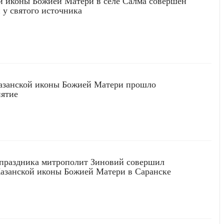
й иконы Божией Матери в селе Салма совершён
 у святого источника
Казанской иконы Божией Матери прошло
иятие
 праздника митрополит Зиновий совершил
азанской иконы Божией Матери в Саранске