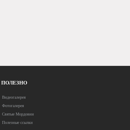
четвертой седмицы Великого поста
объединяет»
ПОЛЕЗНО
Видеогалерея
Фотогалерея
Святые Мордовии
Полезные ссылки