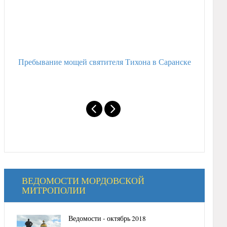
Пребывание мощей святителя Тихона в Саранске
Митропол
святых
ВЕДОМОСТИ МОРДОВСКОЙ
МИТРОПОЛИИ
Ведомости - октябрь 2018