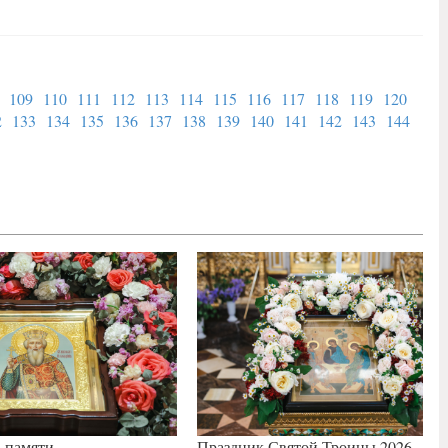
109
110
111
112
113
114
115
116
117
118
119
120
2
133
134
135
136
137
138
139
140
141
142
143
144
ь памяти
Праздник Святой Троицы 2026