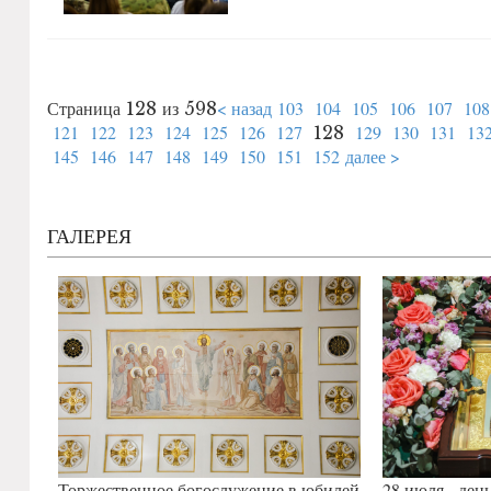
< назад
103
104
105
106
107
108
Страница 128 из 598
121
122
123
124
125
126
127
129
130
131
13
128
145
146
147
148
149
150
151
152
далее >
ГАЛЕРЕЯ
Торжественное богослужение в юбилей
28 июля - ден