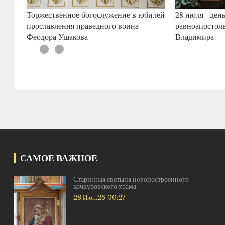
Торжественное богослужение в юбилей
28 июля - ден
прославления праведного воина
равноапостоль
Феодора Ушакова
Владимира
САМОЕ ВАЖНОЕ
Старинная святыня новопостроенного
кочкуровского храма
28.Июн.26 00:27