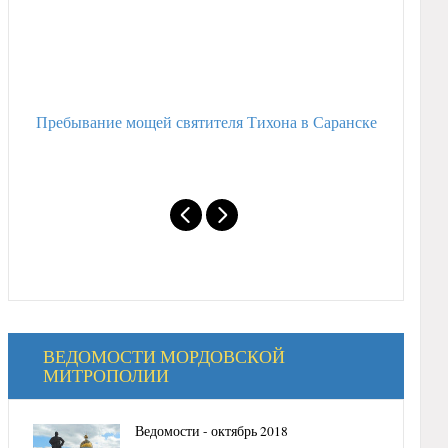
Пребывание мощей святителя Тихона в Саранске
Митропол
святых
ВЕДОМОСТИ МОРДОВСКОЙ
МИТРОПОЛИИ
Ведомости - октябрь 2018