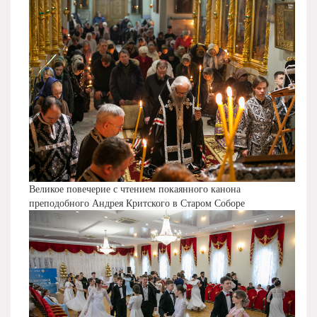
Великое повечерие с чтением покаянного канона
преподобного Андрея Критского в Старом Соборе